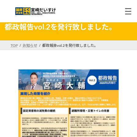
コ
ナ
ン
ビ
都政報告vol.2を発行致しました。
テ
ゲ
ン
ー
ツ
シ
TOP
お知らせ
都政報告vol.2を発行致しました。
へ
ョ
ス
ン
キ
に
ッ
移
プ
動